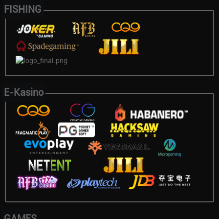
FISHING
E-Kasino
GAMES