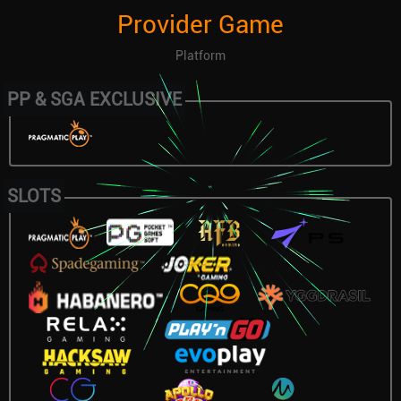
Provider Game
Platform
PP & SGA EXCLUSIVE
SLOTS