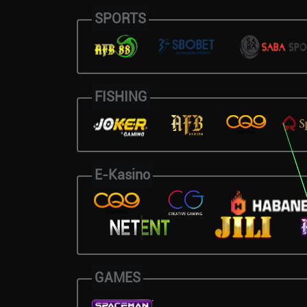
SPORTS
FISHING
E-Kasino
GAMES