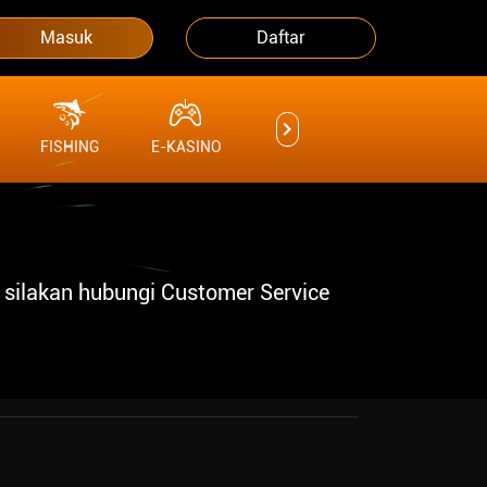
Masuk
Daftar
FISHING
E-KASINO
GAMES
E-SPORTS
, silakan hubungi Customer Service